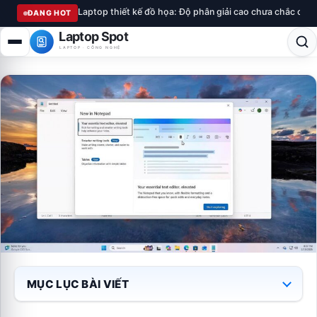
Laptop thiết kế đồ họa: Độ phân giải cao chưa chắc chu
ĐANG HOT
Laptop Spot
LAPTOP · CÔNG NGHỆ
MỤC LỤC BÀI VIẾT