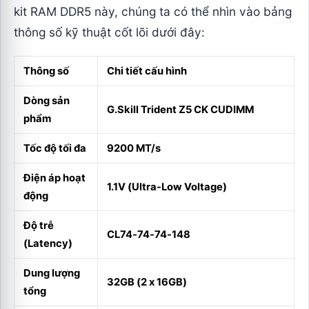
kit RAM DDR5 này, chúng ta có thể nhìn vào bảng
thông số kỹ thuật cốt lõi dưới đây:
Thông số
Chi tiết cấu hình
Dòng sản
G.Skill Trident Z5 CK CUDIMM
phẩm
Tốc độ tối đa
9200 MT/s
Điện áp hoạt
1.1V (Ultra-Low Voltage)
động
Độ trễ
CL74-74-74-148
(Latency)
Dung lượng
32GB (2 x 16GB)
tổng