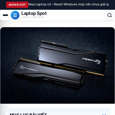
Mua Laptop cũ – Reset Windows máy vẫn chưa giải quyế
ĐANG HOT
Laptop Spot
LAPTOP · CÔNG NGHỆ
MỤC LỤC BÀI VIẾT