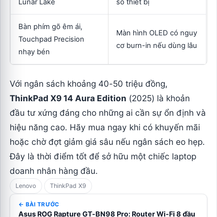
Lunar Lake
số thiết bị
Bàn phím gõ êm ái,
Màn hình OLED có nguy
Touchpad Precision
cơ burn-in nếu dùng lâu
nhạy bén
Với ngân sách khoảng 40-50 triệu đồng,
ThinkPad X9 14 Aura Edition
(2025) là khoản
đầu tư xứng đáng cho những ai cần sự ổn định và
hiệu năng cao. Hãy mua ngay khi có khuyến mãi
hoặc chờ đợt giảm giá sâu nếu ngân sách eo hẹp.
Đây là thời điểm tốt để sở hữu một chiếc laptop
doanh nhân hàng đầu.
Lenovo
ThinkPad X9
← BÀI TRƯỚC
Asus ROG Rapture GT-BN98 Pro: Router Wi-Fi 8 đầu