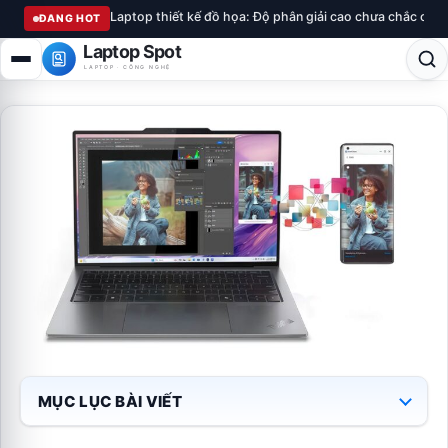
Laptop thiết kế đồ họa: Độ phân giải cao chưa chắc chu
ĐANG HOT
Laptop Spot
LAPTOP · CÔNG NGHỆ
MỤC LỤC BÀI VIẾT