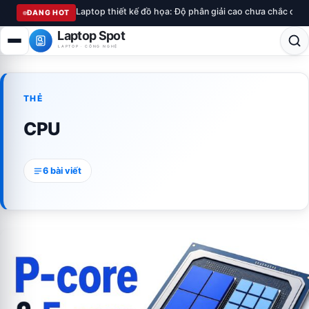
Laptop thiết kế đồ họa: Độ phân giải cao chưa chắc chu
ĐANG HOT
Laptop Spot
LAPTOP · CÔNG NGHỆ
THẺ
CPU
6 bài viết