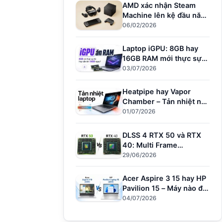
AMD xác nhận Steam
Machine lên kệ đầu năm
nay – Đối thủ mới của
06/02/2026
PS5
Laptop iGPU: 8GB hay
16GB RAM mới thực sự
đủ dùng?
03/07/2026
Heatpipe hay Vapor
Chamber – Tản nhiệt nào
giữ hiệu năng khi
01/07/2026
Render?
DLSS 4 RTX 50 và RTX
40: Multi Frame
Generation làm được gì?
29/06/2026
Acer Aspire 3 15 hay HP
Pavilion 15 – Máy nào đủ
sức cho người dùng văn
04/07/2026
phòng?