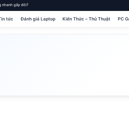
 nhanh gấp đôi?
Tin tức
Đánh giá Laptop
Kiến Thức – Thủ Thuật
PC G