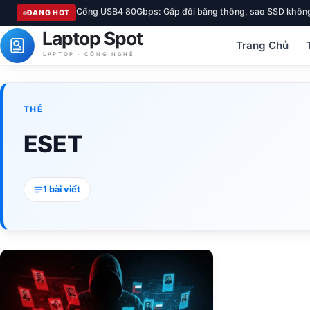
Cổng USB4 80Gbps: Gấp đôi băng thông, sao SSD không
ĐANG HOT
Laptop Spot
Trang Chủ
LAPTOP · CÔNG NGHỆ
THẺ
ESET
1 bài viết