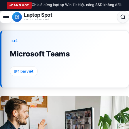
Chia ổ cứng laptop Win 11: Hiệu năng SSD không đổi sau
ĐANG HOT
Laptop Spot
LAPTOP · CÔNG NGHỆ
THẺ
Microsoft Teams
1 bài viết