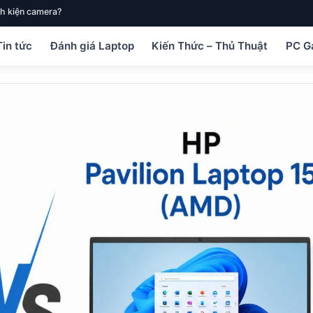
h kiện camera?
Tin tức
Đánh giá Laptop
Kiến Thức – Thủ Thuật
PC G