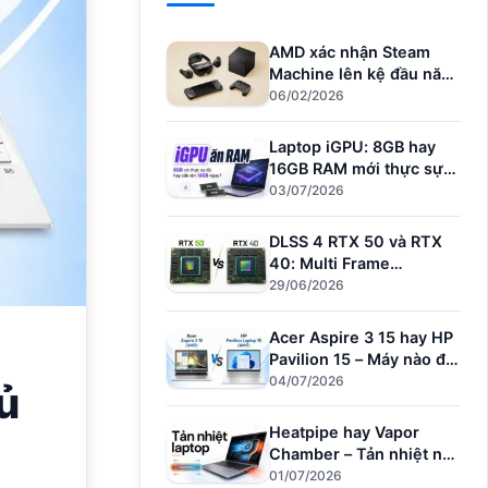
AMD xác nhận Steam
Machine lên kệ đầu năm
nay – Đối thủ mới của
06/02/2026
PS5
Laptop iGPU: 8GB hay
16GB RAM mới thực sự
đủ dùng?
03/07/2026
DLSS 4 RTX 50 và RTX
40: Multi Frame
Generation làm được gì?
29/06/2026
Acer Aspire 3 15 hay HP
Pavilion 15 – Máy nào đủ
sức cho người dùng văn
04/07/2026
ủ
phòng?
Heatpipe hay Vapor
Chamber – Tản nhiệt nào
giữ hiệu năng khi
01/07/2026