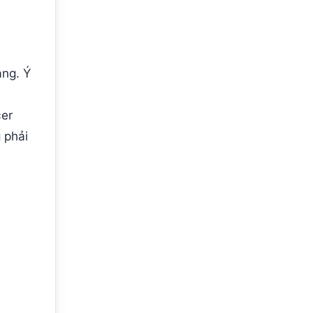
ạng. Ý
cer
 phải