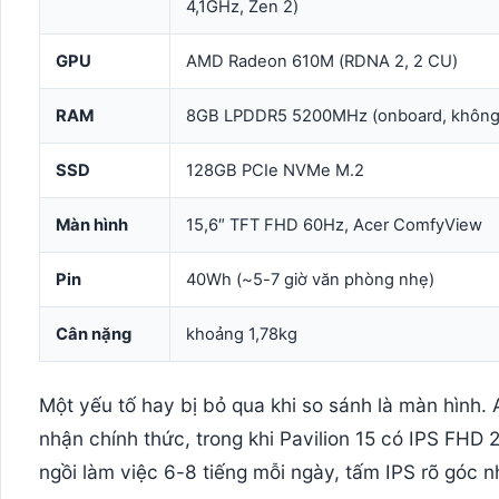
4,1GHz, Zen 2)
GPU
AMD Radeon 610M (RDNA 2, 2 CU)
RAM
8GB LPDDR5 5200MHz (onboard, không
SSD
128GB PCIe NVMe M.2
Màn hình
15,6″ TFT FHD 60Hz, Acer ComfyView
Pin
40Wh (~5-7 giờ văn phòng nhẹ)
Cân nặng
khoảng 1,78kg
Một yếu tố hay bị bỏ qua khi so sánh là màn hình.
nhận chính thức, trong khi Pavilion 15 có IPS FHD 
ngồi làm việc 6-8 tiếng mỗi ngày, tấm IPS rõ góc 