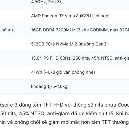
4,5GHz, Zen 3)
AMD Radeon RX Vega 8 (iGPU tích hợp)
 nâng)
16GB DDR4 3200MHz (2 khe SODIMM, max 32G
512GB PCIe NVMe M.2 (thường Gen3)
15,6″ IPS FHD 60Hz, 250 nits, 45% NTSC, anti-gl
41Wh (~6-8 giờ văn phòng nhẹ)
khoảng 1,75-1,8kg
 Aspire 3 dùng tấm TFT FHD với thông số nits chưa đượ
250 nits, 45% NTSC, anti-glare đã đo kiểm cụ thể. Khi b
nhìn và chống chói sẽ giảm mỏi mắt hơn tấm TFT thường