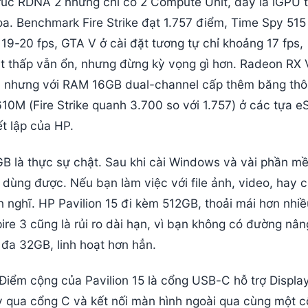
rúc RDNA 2 nhưng chỉ có 2 Compute Unit, đây là iGPU 
ọa. Benchmark Fire Strike đạt 1.757 điểm, Time Spy 515
19-20 fps, GTA V ở cài đặt tương tự chỉ khoảng 17 fps,
ặt thấp vẫn ổn, nhưng đừng kỳ vọng gì hơn. Radeon RX
g, nhưng với RAM 16GB dual-channel cấp thêm băng thô
0M (Fire Strike quanh 3.700 so với 1.757) ở các tựa e
t lập của HP.
GB là thực sự chật. Sau khi cài Windows và vài phần m
ùng được. Nếu bạn làm việc với file ảnh, video, hay c
 nghĩ. HP Pavilion 15 đi kèm 512GB, thoải mái hơn nhi
re 3 cũng là rủi ro dài hạn, vì bạn không có đường nân
 đa 32GB, linh hoạt hơn hẳn.
Điểm cộng của Pavilion 15 là cổng USB-C hỗ trợ Displa
y qua cổng C và kết nối màn hình ngoài qua cùng một c