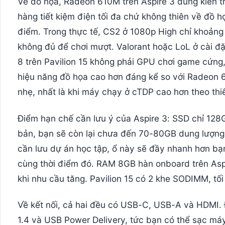
Về đồ họa, Radeon 610M trên Aspire 3 dùng kiến t
hàng tiết kiệm điện tối đa chứ không thiên về đồ h
điểm. Trong thực tế, CS2 ở 1080p High chỉ khoảng 
không đủ để chơi mượt. Valorant hoặc LoL ở cài đ
8 trên Pavilion 15 không phải GPU chơi game cứn
hiệu năng đồ họa cao hơn đáng kể so với Radeon 61
nhẹ, nhất là khi máy chạy ở cTDP cao hơn theo thiế
Điểm hạn chế cần lưu ý của Aspire 3: SSD chỉ 128
bản, bạn sẽ còn lại chưa đến 70-80GB dung lượng d
cần lưu dự án học tập, ổ này sẽ đầy nhanh hơn bạn
cùng thời điểm đó. RAM 8GB hàn onboard trên Aspi
khi nhu cầu tăng. Pavilion 15 có 2 khe SODIMM, tối
Về kết nối, cả hai đều có USB-C, USB-A và HDMI. 
1.4 và USB Power Delivery, tức bạn có thể sạc má