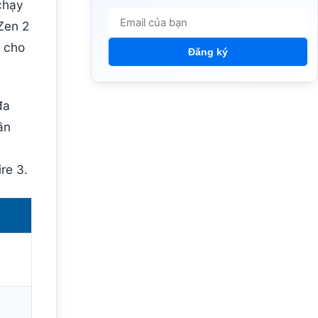
chạy
Zen 2
n cho
Đăng ký
đa
ần
re 3.