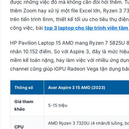
được những việc đó mà không cần đòi hỏi thêm. Tu
thêm Zoom hay xử lý một file Excel lớn, Ryzen 3 7
trên tiến trình 6nm, thiết kế tối ưu cho tiêu thụ 
công việc, bài
top 3 laptop cho lập trình viên tầm
HP Pavilion Laptop 15 AMD mang Ryzen 7 5825U 8
nhân 10.152 điểm. So với Aspire 3, đây là mức hiệ
mềm kế toán nặng, hay làm việc với nhiều ứng d
channel cũng giúp iGPU Radeon Vega tận dụng băng
Thông số
Acer Aspire 3 15 AMD (2023)
Giá tham
5-15 triệu
khảo
AMD Ryzen 3 7320U (4 nhân/8 luồng, b
CPU