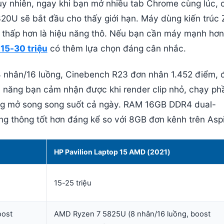
y nhiên, ngay khi bạn mở nhiều tab Chrome cùng lúc, 
320U sẽ bắt đầu cho thấy giới hạn. Máy dùng kiến trúc 
điện thấp hơn là hiệu năng thô. Nếu bạn cần máy mạnh hơ
 15-30 triệu
có thêm lựa chọn đáng cân nhắc.
 nhân/16 luồng, Cinebench R23 đơn nhân 1.452 điểm, 
u năng bạn cảm nhận được khi render clip nhỏ, chạy ph
ụng mở song song suốt cả ngày. RAM 16GB DDR4 dual-
 thông tốt hơn đáng kể so với 8GB đơn kênh trên Aspi
HP Pavilion Laptop 15 AMD (2021)
15-25 triệu
oost
AMD Ryzen 7 5825U (8 nhân/16 luồng, boost