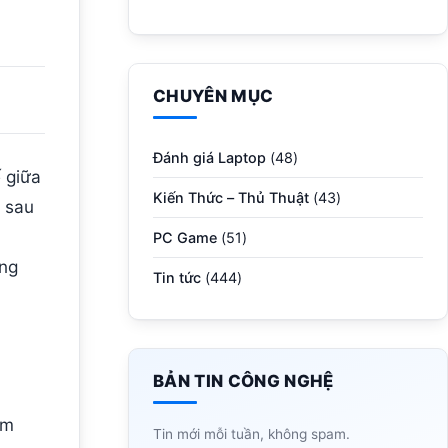
Render?
CHUYÊN MỤC
Đánh giá Laptop
(48)
 giữa
Kiến Thức – Thủ Thuật
(43)
i sau
PC Game
(51)
ang
Tin tức
(444)
BẢN TIN CÔNG NGHỆ
àm
Tin mới mỗi tuần, không spam.