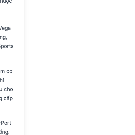
thuộc
 Vega
ng,
Sports
ềm cơ
hỉ
ều cho
g cấp
yPort
ổng.