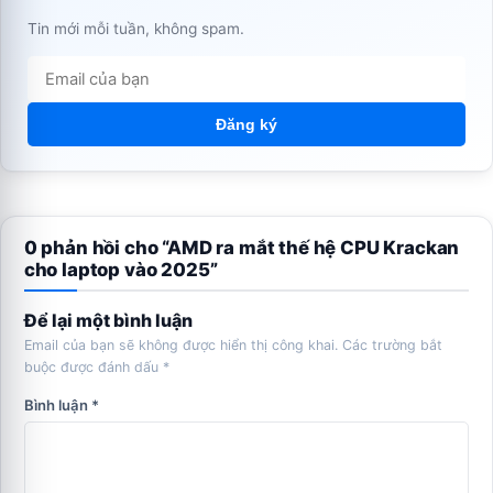
Tin mới mỗi tuần, không spam.
Đăng ký
0 phản hồi cho “AMD ra mắt thế hệ CPU Krackan
cho laptop vào 2025”
Để lại một bình luận
Email của bạn sẽ không được hiển thị công khai.
Các trường bắt
buộc được đánh dấu
*
Bình luận
*