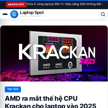
Chia ổ cứng laptop Win 11: Hiệu năng SSD không đổi sau
ĐANG HOT
Laptop Spot
LAPTOP · CÔNG NGHỆ
TIN TỨC
AMD ra mắt thế hệ CPU
Krackan cho laptop vào 2025