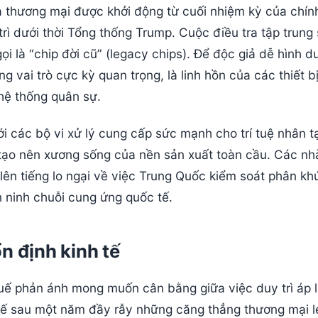
a thương mại được khởi động từ cuối nhiệm kỳ của chín
rì dưới thời Tổng thống Trump. Cuộc điều tra tập trung
i là “chip đời cũ” (legacy chips). Để độc giả dễ hình d
vai trò cực kỳ quan trọng, là linh hồn của các thiết b
 hệ thống quân sự.
i các bộ vi xử lý cung cấp sức mạnh cho trí tuệ nhân t
 tạo nên xương sống của nền sản xuất toàn cầu. Các nh
ên tiếng lo ngại về việc Trung Quốc kiểm soát phân khú
n ninh chuỗi cung ứng quốc tế.
n định kinh tế
huế phản ánh mong muốn cân bằng giữa việc duy trì áp 
tế sau một năm đầy rẫy những căng thẳng thương mại l