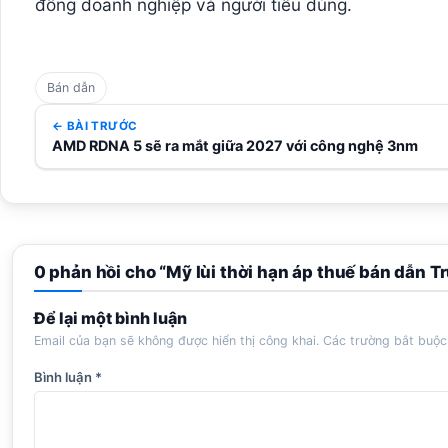
đồng doanh nghiệp và người tiêu dùng.
Bán dẫn
← BÀI TRƯỚC
AMD RDNA 5 sẽ ra mắt giữa 2027 với công nghệ 3nm
0 phản hồi cho “Mỹ lùi thời hạn áp thuế bán dẫn
Để lại một bình luận
Email của bạn sẽ không được hiển thị công khai.
Các trường bắt buộ
Bình luận
*