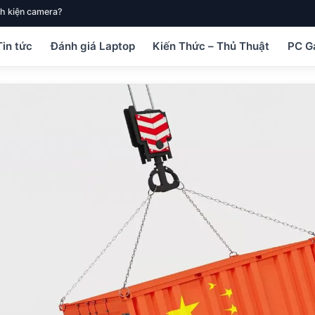
h kiện camera?
Tin tức
Đánh giá Laptop
Kiến Thức – Thủ Thuật
PC G