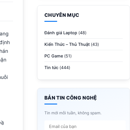
CHUYÊN MỤC
Đánh giá Laptop
(48)
đang
định
Kiến Thức – Thủ Thuật
(43)
phán
PC Game
(51)
hận
Tin tức
(444)
huỗi
BẢN TIN CÔNG NGHỆ
Tin mới mỗi tuần, không spam.
về