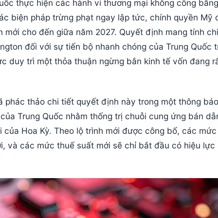
Quốc thực hiện các hành vi thương mại không công bằn
các biện pháp trừng phạt ngay lập tức, chính quyền Mỹ 
an mới cho đến giữa năm 2027. Quyết định mang tính ch
ington đối với sự tiến bộ nhanh chóng của Trung Quốc 
lực duy trì một thỏa thuận ngừng bắn kinh tế vốn đang r
 phác thảo chi tiết quyết định này trong một thông bá
 của Trung Quốc nhằm thống trị chuỗi cung ứng bán dẫ
ại của Hoa Kỳ. Theo lộ trình mới được công bố, các mức
, và các mức thuế suất mới sẽ chỉ bắt đầu có hiệu lực