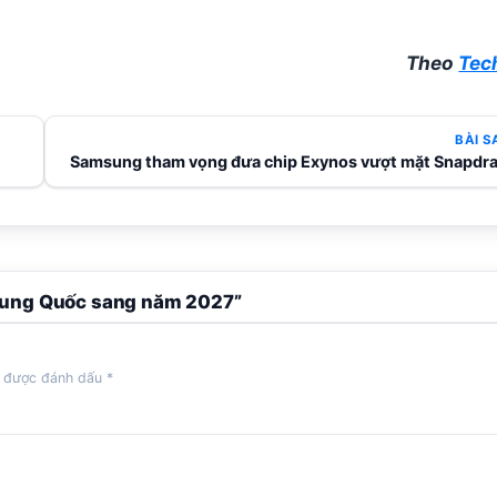
Theo
Tec
BÀI S
Samsung tham vọng đưa chip Exynos vượt mặt Snapdr
 Trung Quốc sang năm 2027”
c được đánh dấu
*