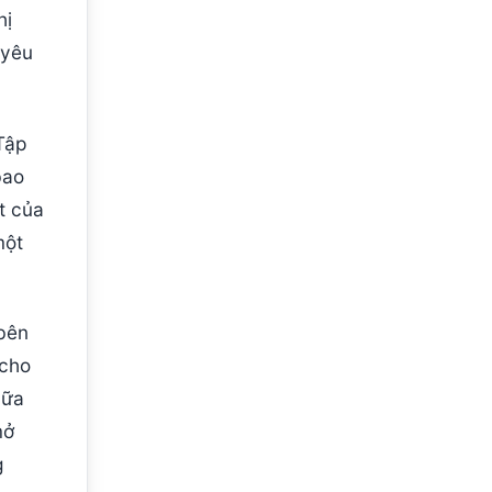
hị
 yêu
Tập
bao
t của
một
 bên
 cho
bữa
mở
g