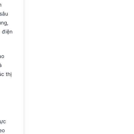
h
 sâu
ung,
ị điện
ạo
à
c thị
lực
eo