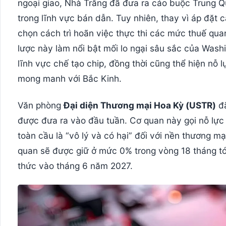
ngoại giao, Nhà Trắng đã đưa ra cáo buộc Trung 
trong lĩnh vực bán dẫn. Tuy nhiên, thay vì áp đặt 
chọn cách trì hoãn việc thực thi các mức thuế qu
lược này làm nổi bật mối lo ngại sâu sắc của Wash
lĩnh vực chế tạo chip, đồng thời cũng thể hiện nỗ 
mong manh với Bắc Kinh.
Văn phòng
Đại diện Thương mại Hoa Kỳ (USTR)
đã
được đưa ra vào đầu tuần. Cơ quan này gọi nỗ lực
toàn cầu là “vô lý và có hại” đối với nền thương m
quan sẽ được giữ ở mức 0% trong vòng 18 tháng tới
thức vào tháng 6 năm 2027.