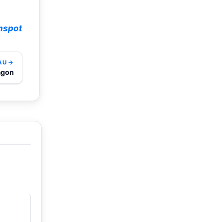
hspot
AU →
agon