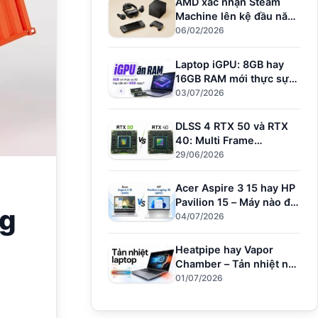
AMD xác nhận Steam
Machine lên kệ đầu năm
nay – Đối thủ mới của
06/02/2026
PS5
Laptop iGPU: 8GB hay
16GB RAM mới thực sự
đủ dùng?
03/07/2026
DLSS 4 RTX 50 và RTX
40: Multi Frame
Generation làm được gì?
29/06/2026
Acer Aspire 3 15 hay HP
Pavilion 15 – Máy nào đủ
ng
sức cho người dùng văn
04/07/2026
phòng?
Heatpipe hay Vapor
Chamber – Tản nhiệt nào
giữ hiệu năng khi
01/07/2026
Render?