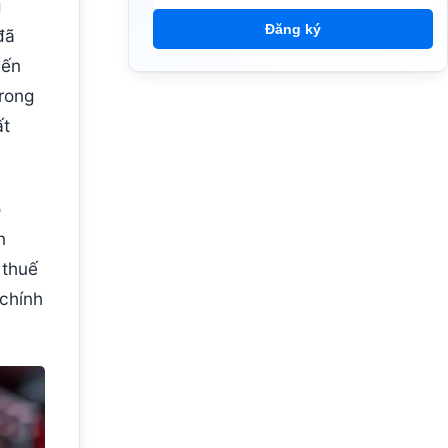
g
Đăng ký
đã
iến
trong
ất
o
n
 thuế
 chính