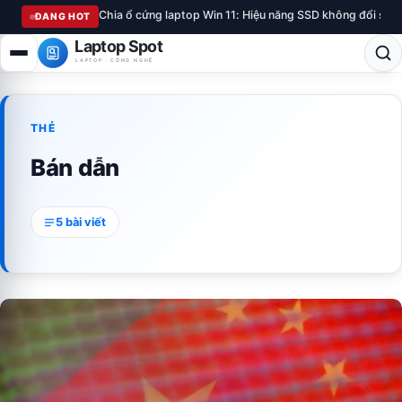
Chia ổ cứng laptop Win 11: Hiệu năng SSD không đổi sau
ĐANG HOT
Laptop Spot
LAPTOP · CÔNG NGHỆ
THẺ
Bán dẫn
5 bài viết