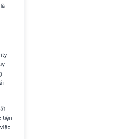
là
ity
uy
g
ái
ất
 tiện
 việc