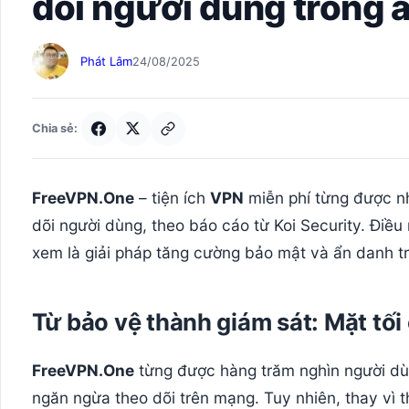
dõi người dùng trong
Phát Lâm
24/08/2025
Chia sẻ:
FreeVPN.One
– tiện ích
VPN
miễn phí từng được nh
dõi người dùng, theo báo cáo từ Koi Security. Điều 
xem là giải pháp tăng cường bảo mật và ẩn danh tr
Từ bảo vệ thành giám sát: Mặt tố
FreeVPN.One
từng được hàng trăm nghìn người d
ngăn ngừa theo dõi trên mạng. Tuy nhiên, thay vì th