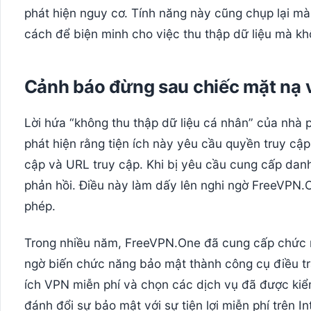
phát hiện nguy cơ. Tính năng này cũng chụp lại màn
cách để biện minh cho việc thu thập dữ liệu mà k
Cảnh báo đừng sau chiếc mặt nạ 
Lời hứa “không thu thập dữ liệu cá nhân” của nhà p
phát hiện rằng tiện ích này yêu cầu quyền truy cập
cập và URL truy cập. Khi bị yêu cầu cung cấp danh
phản hồi. Điều này làm dấy lên nghi ngờ FreeVPN.On
phép.
Trong nhiều năm, FreeVPN.One đã cung cấp chức 
ngờ biến chức năng bảo mật thành công cụ điều tra
ích VPN miễn phí và chọn các dịch vụ đã được kiểm 
đánh đổi sự bảo mật với sự tiện lợi miễn phí trên In