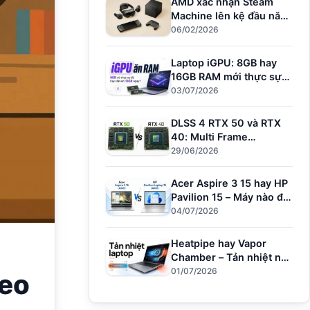
AMD xác nhận Steam
Machine lên kệ đầu năm
nay – Đối thủ mới của
06/02/2026
PS5
Laptop iGPU: 8GB hay
16GB RAM mới thực sự
đủ dùng?
03/07/2026
DLSS 4 RTX 50 và RTX
40: Multi Frame
Generation làm được gì?
29/06/2026
Acer Aspire 3 15 hay HP
Pavilion 15 – Máy nào đủ
sức cho người dùng văn
04/07/2026
phòng?
Heatpipe hay Vapor
Chamber – Tản nhiệt nào
giữ hiệu năng khi
01/07/2026
heo
Render?