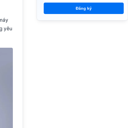
Đăng ký
 máy
g yêu