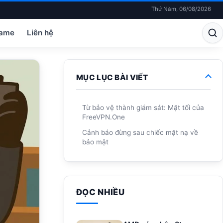
Thứ Năm, 06/08/2026
ame
Liên hệ
MỤC LỤC BÀI VIẾT
Từ bảo vệ thành giám sát: Mặt tối của
FreeVPN.One
Cảnh báo đừng sau chiếc mặt nạ về
bảo mật
ĐỌC NHIỀU