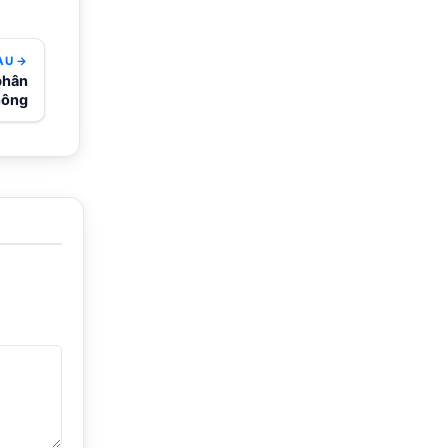
AU →
phân
hông