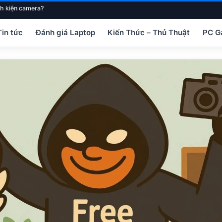
h kiện camera?
Tin tức
Đánh giá Laptop
Kiến Thức – Thủ Thuật
PC G