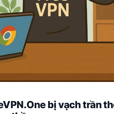
VPN.One bị vạch trần t