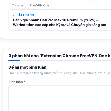
Chrome
FreeVPN.One
← BÀI TRƯỚC
Đánh giá nhanh Dell Pro Max 16 Premium (2025) –
Workstation cao cấp cho Kỹ sư và Chuyên gia sáng tạo
0 phản hồi cho “Extension Chrome FreeVPN.One bị
Để lại một bình luận
Email của bạn sẽ không được hiển thị công khai.
Các trường bắt buộ
Bình luận
*