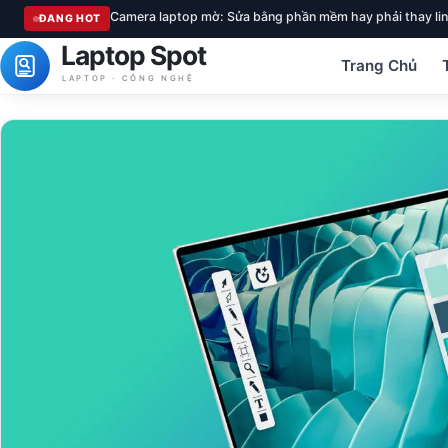
Camera laptop mờ: Sửa bằng phần mềm hay phải thay lin
ĐANG HOT
Laptop Spot
Trang Chủ
LAPTOP · CÔNG NGHỆ