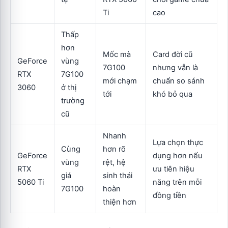
Ti
cao
Thấp
hơn
Mốc mà
Card đời cũ
GeForce
vùng
7G100
nhưng vẫn là
RTX
7G100
mới chạm
chuẩn so sánh
3060
ở thị
tới
khó bỏ qua
trường
cũ
Nhanh
Lựa chọn thực
Cùng
hơn rõ
GeForce
dụng hơn nếu
vùng
rệt, hệ
RTX
ưu tiên hiệu
giá
sinh thái
5060 Ti
năng trên mỗi
7G100
hoàn
đồng tiền
thiện hơn