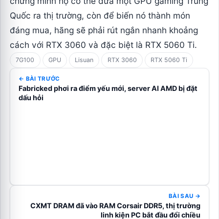
chứng minh họ có thể đưa một GPU gaming Trung
Quốc ra thị trường, còn để biến nó thành món
đáng mua, hãng sẽ phải rút ngắn nhanh khoảng
cách với RTX 3060 và đặc biệt là RTX 5060 Ti.
7G100
GPU
Lisuan
RTX 3060
RTX 5060 Ti
← BÀI TRƯỚC
Fabricked phơi ra điểm yếu mới, server AI AMD bị đặt
dấu hỏi
BÀI SAU →
CXMT DRAM đã vào RAM Corsair DDR5, thị trường
linh kiện PC bắt đầu đổi chiều