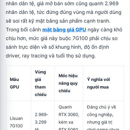
nhân dân tệ, giá mở bán sớm cũng quanh 2.969
nhân dân tệ, tức đứng đúng vùng mà người dùng
sẽ soi rất kỹ mặt bằng sản phẩm cạnh tranh.
Trong bối cảnh
mặt bằng giá GPU
ngày càng khó
chịu hơn, mức giá này buộc 7G100 phải chịu so
sánh trực diện về số khung hình, độ ổn định
driver, ray tracing và tuổi thọ sử dụng.
Vùng
Mốc hiệu
Mẫu
giá
Ý nghĩa với
năng quy
GPU
tham
người mua
chiếu
chiếu
Quanh
Đáng chú ý về
2.969-
RTX 3060,
công nghiệp,
Lisuan
3.299
kém xa
nhưng giá trị
7G100
tệ
RTX 5060
chơi game chưa