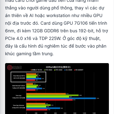
mẫu card chơi game đầu tiên của hãng nhắm
thẳng vào người dùng phổ thông, thay vì các dự
án thiên về AI hoặc workstation như nhiều GPU
nội địa trước đó. Card dùng GPU 7G106 tiến trình
6nm, đi kèm 12GB GDDR6 trên bus 192-bit, hỗ trợ
PCIe 4.0 x16 và TDP 225W. Ở góc độ kỹ thuật,
đây là cấu hình đủ nghiêm túc để bước vào phân
khúc gaming tầm trung.