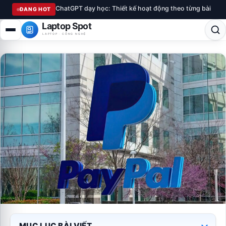
ChatGPT dạy học: Thiết kế hoạt động theo từng bài
ĐANG HOT
Laptop Spot
LAPTOP · CÔNG NGHỆ
MỤC LỤC BÀI VIẾT