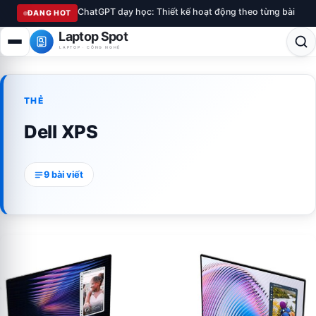
ChatGPT dạy học: Thiết kế hoạt động theo từng bài
ĐANG HOT
Laptop Spot
LAPTOP · CÔNG NGHỆ
THẺ
Dell XPS
9 bài viết