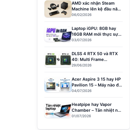
AMD xác nhận Steam
Machine lên kệ đầu năm
nay – Đối thủ mới của
06/02/2026
PS5
Laptop iGPU: 8GB hay
16GB RAM mới thực sự
đủ dùng?
03/07/2026
DLSS 4 RTX 50 và RTX
40: Multi Frame
Generation làm được gì?
29/06/2026
Acer Aspire 3 15 hay HP
Pavilion 15 – Máy nào đủ
sức cho người dùng văn
04/07/2026
phòng?
Heatpipe hay Vapor
Chamber – Tản nhiệt nào
giữ hiệu năng khi
01/07/2026
Render?