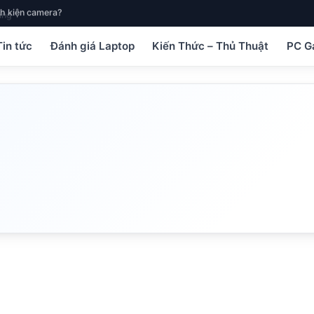
h kiện camera?
Tin tức
Đánh giá Laptop
Kiến Thức – Thủ Thuật
PC G