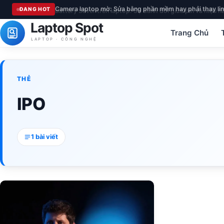
Camera laptop mờ: Sửa bằng phần mềm hay phải thay lin
ĐANG HOT
Laptop Spot
Trang Chủ
LAPTOP · CÔNG NGHỆ
THẺ
IPO
1 bài viết