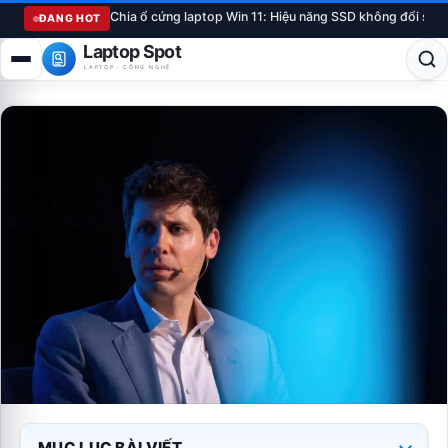
Chia ổ cứng laptop Win 11: Hiệu năng SSD không đổi sau
ĐANG HOT
Laptop Spot
LAPTOP · CÔNG NGHỆ
MỤC LỤC BÀI VIẾT