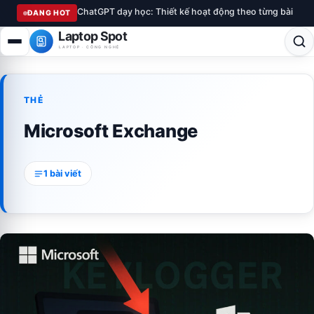
ChatGPT dạy học: Thiết kế hoạt động theo từng bài
ĐANG HOT
Laptop Spot
LAPTOP · CÔNG NGHỆ
THẺ
Microsoft Exchange
1 bài viết