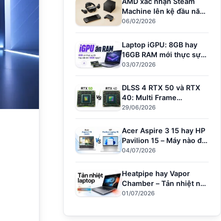
AMD xác nhận Steam
Machine lên kệ đầu năm
nay – Đối thủ mới của
06/02/2026
PS5
Laptop iGPU: 8GB hay
16GB RAM mới thực sự
đủ dùng?
03/07/2026
DLSS 4 RTX 50 và RTX
40: Multi Frame
Generation làm được gì?
29/06/2026
Acer Aspire 3 15 hay HP
Pavilion 15 – Máy nào đủ
sức cho người dùng văn
04/07/2026
phòng?
Heatpipe hay Vapor
Chamber – Tản nhiệt nào
giữ hiệu năng khi
01/07/2026
Render?