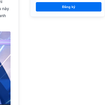
hì
Đăng ký
u này
anh