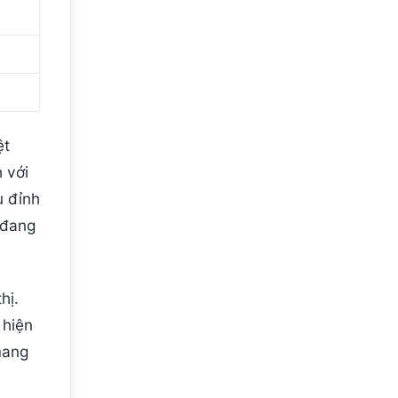
ệt
 với
u đỉnh
 đang
hị.
hiện
ang