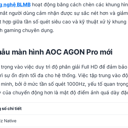
g nghệ BLMB
hoạt động bằng cách chèn các khung hì
 mắt người dùng cảm nhận được sự sắc nét hơn và giảm
hợp giữa tần số quét siêu cao và kỹ thuật xử lý khung 
h gaming chuyên dụng.
 mẫu màn hình AOC AGON Pro mới
trọng vào việc duy trì độ phân giải Full HD để đảm bả
trì sự ổn định tối đa cho hệ thống. Việc tập trung vào đ
g minh, bởi ở mức tần số quét 1000Hz, yếu tố quan trọn
ảy của chuyển động hơn là mật độ điểm ảnh quá dày đặ
số chi tiết
z Native