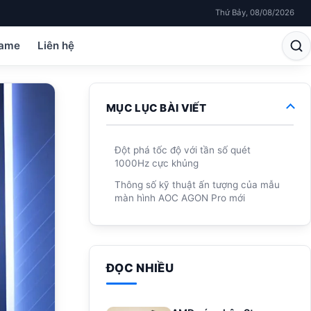
Thứ Bảy, 08/08/2026
ame
Liên hệ
MỤC LỤC BÀI VIẾT
Đột phá tốc độ với tần số quét
1000Hz cực khủng
Thông số kỹ thuật ấn tượng của mẫu
màn hình AOC AGON Pro mới
ĐỌC NHIỀU