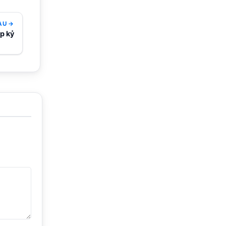
AU →
p kỷ