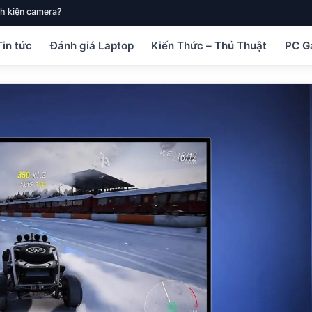
h kiện camera?
Tin tức
Đánh giá Laptop
Kiến Thức – Thủ Thuật
PC G