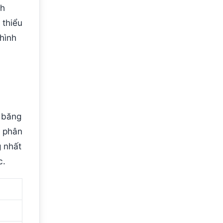
nh
 thiểu
hình
o băng
ộ phân
g nhất
c.