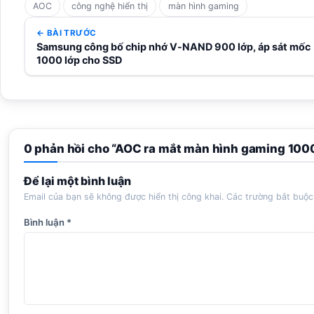
AOC
công nghệ hiển thị
màn hình gaming
← BÀI TRƯỚC
Samsung công bố chip nhớ V-NAND 900 lớp, áp sát mốc
1000 lớp cho SSD
0 phản hồi cho “AOC ra mắt màn hình gaming 1000H
Để lại một bình luận
Email của bạn sẽ không được hiển thị công khai.
Các trường bắt buộ
Bình luận
*