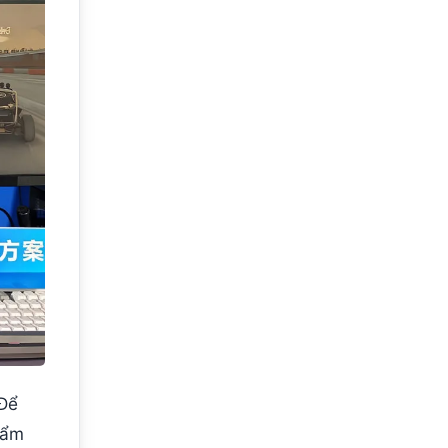
 Để
hẩm