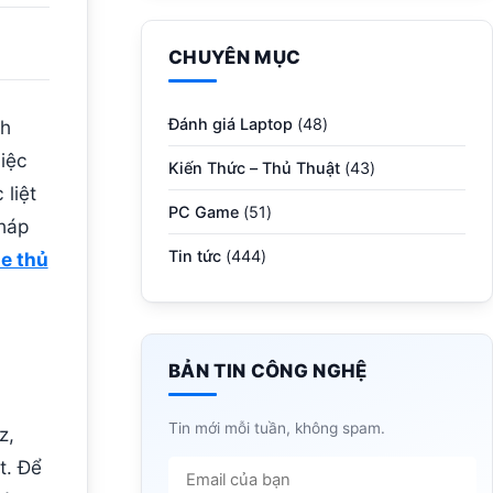
CHUYÊN MỤC
Đánh giá Laptop
(48)
nh
iệc
Kiến Thức – Thủ Thuật
(43)
liệt
PC Game
(51)
pháp
Tin tức
(444)
e thủ
BẢN TIN CÔNG NGHỆ
Tin mới mỗi tuần, không spam.
z,
t. Để