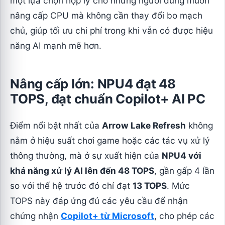
một lựa chọn hợp lý cho những người dùng muốn
nâng cấp CPU mà không cần thay đổi bo mạch
chủ, giúp tối ưu chi phí trong khi vẫn có được hiệu
năng AI mạnh mẽ hơn.
Nâng cấp lớn: NPU4 đạt 48
TOPS, đạt chuẩn Copilot+ AI PC
Điểm nổi bật nhất của
Arrow Lake Refresh
không
nằm ở hiệu suất chơi game hoặc các tác vụ xử lý
thông thường, mà ở sự xuất hiện của
NPU4 với
khả năng xử lý AI lên đến 48 TOPS
, gần gấp 4 lần
so với thế hệ trước đó chỉ đạt
13 TOPS
. Mức
TOPS này đáp ứng đủ các yêu cầu để nhận
chứng nhận
Copilot+ từ Microsoft
, cho phép các