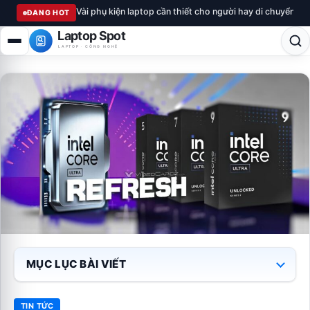
Vài phụ kiện laptop cần thiết cho người hay di chuyển
ĐANG HOT
Laptop Spot
LAPTOP · CÔNG NGHỆ
MỤC LỤC BÀI VIẾT
TIN TỨC