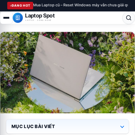
Mua Laptop cũ – Reset Windows máy vẫn chưa giải quyế
ĐANG HOT
Laptop Spot
LAPTOP · CÔNG NGHỆ
MỤC LỤC BÀI VIẾT