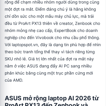
rộng để chạm nhiều nhóm người dùng trong cùng
một đợt ra mắt. Điểm đáng chú ý là hãng không
chỉ dồn sức cho một mẫu máy chủ lực, mà trải
đều từ ProArt PX13 thiên về creator, Zenbook cho
nhóm mỏng nhẹ cao cấp, ExpertBook cho doanh
nghiệp cho đến Vivobook cho nhu cầu phổ thông.
Với laptopspot.vn, đây là dạng tin phù hợp để nhìn
theo bức tranh tổng thể thay vì tách riêng từng
SKU nhỏ lẻ. Giá trị lớn nhất của đợt ra mắt này
nằm ở việc ASUS đang đẩy AI PC sang nhiều
phân khúc bằng cùng một trục phần cứng mới
của AMD.
ASUS mở rộng laptop AI 2026 từ
ProArt PX13 đến Zenbook và