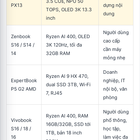
3.5 CUs, NPU 50
PX13
dựng nội
TOPS, OLED 3K 13.3
dung
inch
Người dùng
Zenbook
Ryzen AI 400, OLED
cao cấp
S16 / S14 /
3K 120Hz, tối đa
cần máy
14
32GB RAM
mỏng nhẹ
Doanh
Ryzen AI 9 HX 470,
ExpertBook
nghiệp, IT
dual SSD 3TB, Wi‑Fi
P5 G2 AMD
nội bộ, văn
7, RJ45
phòng
Người dùng
Ryzen AI 400, RAM
Vivobook
phổ thông,
16GB/32GB, SSD tới
S16 / 18 /
học tập,
1TB, bản 18 inch
16
làm việc đa