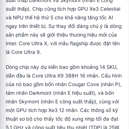
suất thấp Darkmont và Skymont (nhân E công
suất thấp). Chip cũng tích hợp GPU Xe3 Celestial
và NPU thế hệ thứ 5 cho khả năng tăng tốc AI
ngay trên thiết bị. Sự thay đổi đáng chú ý là dòng
sản phẩm này sẽ giới thiệu thương hiệu mới của
Intel: Core Ultra X, với mẫu flagship được đặt tên
là Core Ultra 9.
Dòng chip này dự kiến bao gồm khoảng 14 SKU,
dẫn đầu là Core Ultra X9 388H 16 nhân. Cấu hình
của nó bao gồm bốn nhân Cougar Cove (nhân P),
tám nhân Darkmont (nhân E hiệu suất), và bốn
nhân Skymont (nhân E công suất thấp), cùng với
một GPU tích hợp Xe3 12 nhân. Các thông số kỹ
thuật sơ bộ cho thấy tốc độ xung nhịp tối đa đạt
5.1 GHz và công suất tiêu thụ nhiệt (TDP) là 25W.