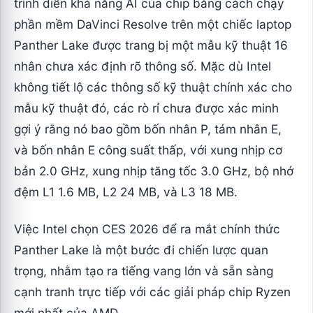
trình diễn khả năng AI của chip bằng cách chạy
phần mềm DaVinci Resolve trên một chiếc laptop
Panther Lake được trang bị một mẫu kỹ thuật 16
nhân chưa xác định rõ thông số. Mặc dù Intel
không tiết lộ các thông số kỹ thuật chính xác cho
mẫu kỹ thuật đó, các rò rỉ chưa được xác minh
gợi ý rằng nó bao gồm bốn nhân P, tám nhân E,
và bốn nhân E công suất thấp, với xung nhịp cơ
bản 2.0 GHz, xung nhịp tăng tốc 3.0 GHz, bộ nhớ
đệm L1 1.6 MB, L2 24 MB, và L3 18 MB.
Việc Intel chọn CES 2026 để ra mắt chính thức
Panther Lake là một bước đi chiến lược quan
trọng, nhằm tạo ra tiếng vang lớn và sẵn sàng
cạnh tranh trực tiếp với các giải pháp chip Ryzen
mới nhất của AMD.