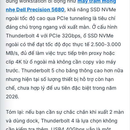
dùng workstation di động như
máy trạm mỏng
nhẹ Dell Precision 5680
, khả năng SSD NVMe
ngoài tốc độ cao qua PCIe tunneling là tiêu chí
đáng chú trọng ngang với xuất màn. Ở cấu hình
Thunderbolt 4 với PCIe 32Gbps, ổ SSD NVMe
ngoài có thể đạt tốc độ đọc thực tế 2.500-3.000
MB/s, đủ để làm việc trực tiếp trên proxy hoặc
clip 4K từ ổ ngoài mà không cần copy vào máy
trước. Thunderbolt 5 cho băng thông cao hơn nữa
nhưng hiện tại số lượng thiết bị hỗ trợ còn hạn
chế, chưa hợp lý để ưu tiên đặc biệt trong năm
2026.
Tóm lại: nếu bạn cần sự chắc chắn khi xuất 2 màn
và dùng dock, Thunderbolt 4 là lựa chọn không
cần kiểm tra thêm. USB4 40Gbps vẫn là một