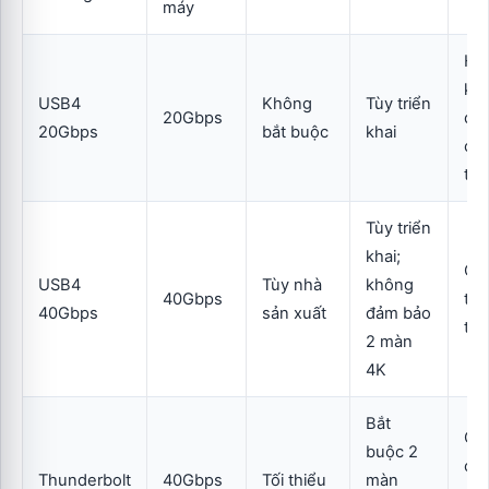
máy
Hạ
khi
USB4
Không
Tùy triển
20Gbps
do
20Gbps
bắt buộc
khai
co
thờ
Tùy triển
khai;
Cầ
USB4
Tùy nhà
không
40Gbps
tra
40Gbps
sản xuất
đảm bảo
từ
2 màn
4K
Bắt
Ổn
buộc 2
cho
Thunderbolt
40Gbps
Tối thiểu
màn