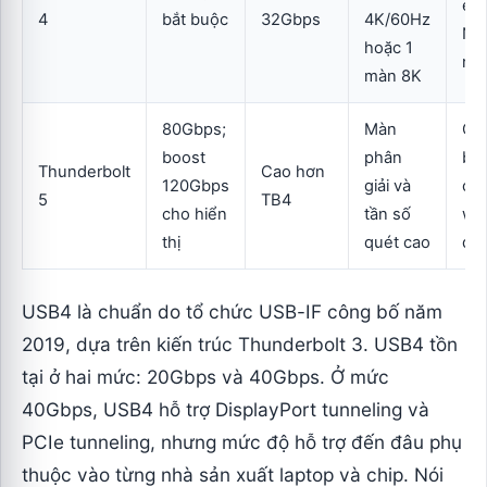
eG
4
bắt buộc
32Gbps
4K/60Hz
NV
hoặc 1
ngo
màn 8K
80Gbps;
Màn
Ch
boost
phân
biế
Thunderbolt
Cao hơn
120Gbps
giải và
ch
5
TB4
cho hiển
tần số
wor
thị
quét cao
di 
USB4 là chuẩn do tổ chức USB-IF công bố năm
2019, dựa trên kiến trúc Thunderbolt 3. USB4 tồn
tại ở hai mức: 20Gbps và 40Gbps. Ở mức
40Gbps, USB4 hỗ trợ DisplayPort tunneling và
PCIe tunneling, nhưng mức độ hỗ trợ đến đâu phụ
thuộc vào từng nhà sản xuất laptop và chip. Nói