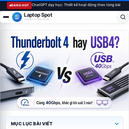
ChatGPT dạy học: Thiết kế hoạt động theo từng bài
ĐANG HOT
Laptop Spot
LAPTOP · CÔNG NGHỆ
MỤC LỤC BÀI VIẾT