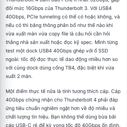
đôi mức 16Gbps của Thunderbolt 3. Với USB4
40Gbps, PCIe tunneling có thể có hoặc không, và
nếu có thì băng thông phân bổ như thế nào khi
vừa xuất màn vừa copy file là câu hỏi cần hỏi
thẳng nhà sản xuất hoặc đọc kỹ spec. Mình từng
test một dock USB4 40Gbps ghép với ổ SSD
ngoài: tốc độ đọc thực tế dao động nhiều hơn so
với cùng dock dùng cổng TB4, đặc biệt khi vừa
xuất 2 màn.
Một điểm thực tế nữa là tính tương thích cáp. Cáp
40Gbps chứng nhận cho Thunderbolt 4 phải đáp
ứng tiêu chuẩn nghiêm ngặt hơn về độ nhiễu và
chất lượng tín hiệu. Bạn không thể dùng bừa bãi
cáp USB-C rẻ để kỳ vọng tốc độ 40Gbps ổn định,