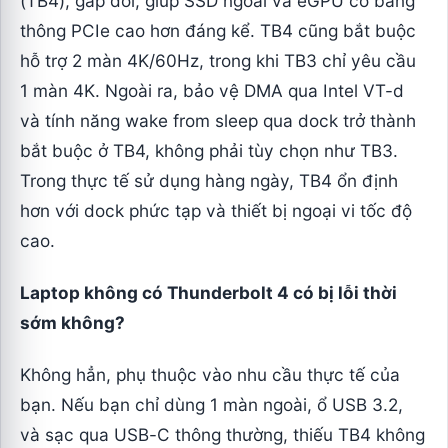
(TB4), gấp đôi, giúp SSD ngoài và eGPU có băng
thông PCIe cao hơn đáng kể. TB4 cũng bắt buộc
hỗ trợ 2 màn 4K/60Hz, trong khi TB3 chỉ yêu cầu
1 màn 4K. Ngoài ra, bảo vệ DMA qua Intel VT-d
và tính năng wake from sleep qua dock trở thành
bắt buộc ở TB4, không phải tùy chọn như TB3.
Trong thực tế sử dụng hàng ngày, TB4 ổn định
hơn với dock phức tạp và thiết bị ngoại vi tốc độ
cao.
Laptop không có Thunderbolt 4 có bị lỗi thời
sớm không?
Không hẳn, phụ thuộc vào nhu cầu thực tế của
bạn. Nếu bạn chỉ dùng 1 màn ngoài, ổ USB 3.2,
và sạc qua USB-C thông thường, thiếu TB4 không