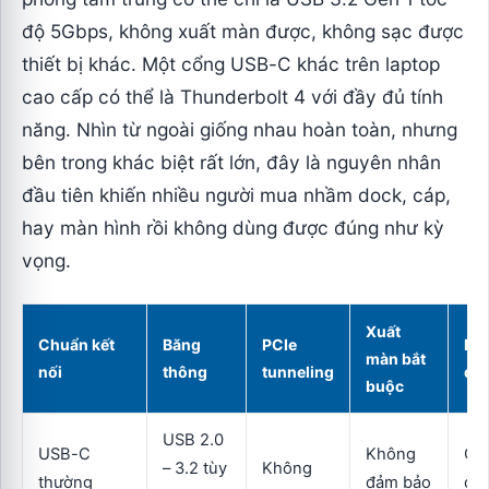
độ 5Gbps, không xuất màn được, không sạc được
thiết bị khác. Một cổng USB-C khác trên laptop
cao cấp có thể là Thunderbolt 4 với đầy đủ tính
năng. Nhìn từ ngoài giống nhau hoàn toàn, nhưng
bên trong khác biệt rất lớn, đây là nguyên nhân
đầu tiên khiến nhiều người mua nhầm dock, cáp,
hay màn hình rồi không dùng được đúng như kỳ
vọng.
Xuất
Chuẩn kết
Băng
PCIe
Mứ
màn bắt
nối
thông
tunneling
đả
buộc
USB 2.0
USB-C
Không
Chỉ
– 3.2 tùy
Không
thường
đảm bảo
dạ